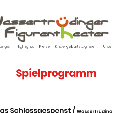
tungen
Highlights
Preise
Kindergeburtstag feiern
Unter
Spielprogramm
das Schlossgespenst
/
Wassertrüding