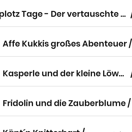
Räuber Hotzenplotz Tage - Der vertauschte Dimpflmoser
 Affe Kukkis großes Abenteuer
Novembriade - Kasperle und der kleine Löwe Leo
Fridolin und die Zauberblume