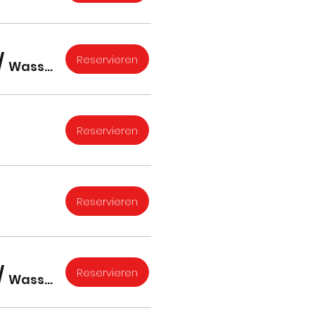
/
Reservieren
Wassertrüdingen
Reservieren
Reservieren
/
Reservieren
Wassertrüdinger Figurenthater