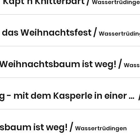
Käpt´n Knitterbart
/
t das Weihnachtsfest
/
Wassertrüdi
r Weihnachtsbaum ist weg!
/
Der Froschkönig - mit dem Kasperle in einer Nebenrolle!
sbaum ist weg!
/
Wassertrüdingen