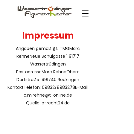
Impressum
Angaben gemäß § 5 TMGMarc
RehneNeue Schulgasse 1 91717
Wassertrüdingen
PostadresseMarc RehneObere
Dorfstraße 1991740 Röckingen
KontaktTelefon: 09832/8983278E-Mail:
c.m.rehne@t-online.de
Quelle: e-recht24.de