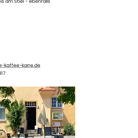
is am Stiel - ebenfalls
e-kaffee-karre.de
317