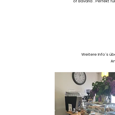
of Bavaria". Perfekt f
Weitere Info´s üb
An