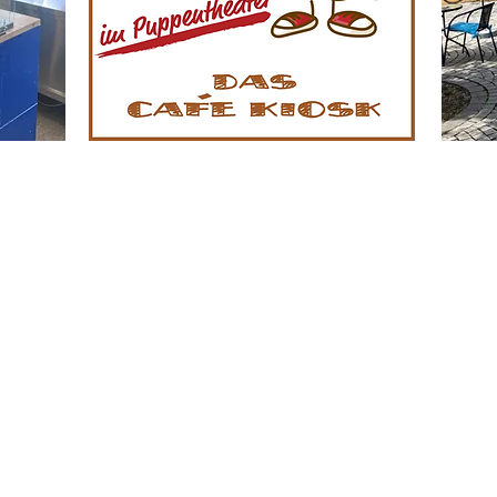
09832/ 8983278 oder 0177/3207937
adresse: Neue Schulgasse 1, 91717 Wassertrüdingen (keine 
möglich)
Postadresse: Obere Dorfstraße 19, 91740 Röckingen
©2024 Wassertrüdinger
Figurentheater.