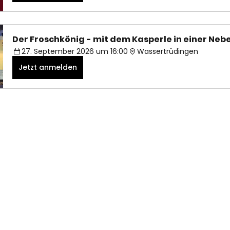
Der Froschkönig - mit dem Kasperle in einer Nebe
27. September 2026 um 16:00
Wassertrüdingen
Jetzt anmelden
09832/ 8983278 oder 0177/3207937
adresse: Neue Schulgasse 1, 91717 Wassertrüdingen (keine 