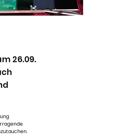
am 26.09.
uch
nd
nung 
orragende 
nzutauchen. 