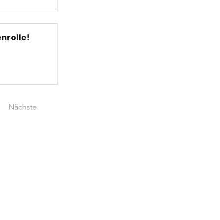
nrolle!
Nächste
Postannahme