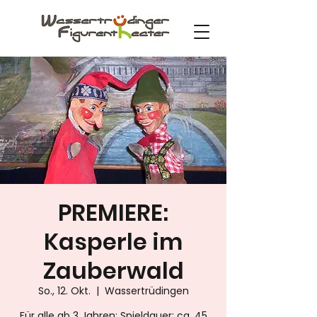
PREMIERE:
Kasperle im
Zauberwald
So., 12. Okt.
  |  
Wassertrüdingen
Für alle ab 3 Jahren; Spieldauer: ca. 45