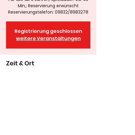
Min,; Reservierung erwünscht
Reservierungstelefon: 09832/8983278
Registrierung geschlossen
weitere Veranstaltungen
Zeit & Ort
12. Okt. 2025, 16:00
Wassertrüdingen, Neue Schulgasse 1,
91717 Wassertrüdingen, Deutschland
09832/
8983278
oder 0177/3207937
Anfahrtsadresse: Neue Schulgasse 1, 91717
Wassertrüdingen (keine Postannahme möglich)
Postadresse: Obere Dorfstraße 19, 91740 Röckingen