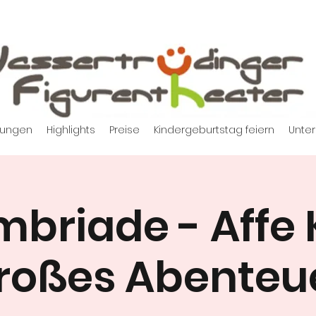
tungen
Highlights
Preise
Kindergeburtstag feiern
Unter
briade - Affe 
roßes Abenteu