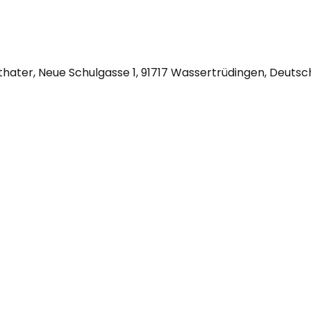
hater, Neue Schulgasse 1, 91717 Wassertrüdingen, Deutsc
09832/ 8983278 oder 0177/3207937
adresse: Neue Schulgasse 1, 91717 Wassertrüdingen (keine 
möglich)
Postadresse: Obere Dorfstraße 19, 91740 Röckingen