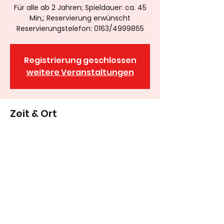
Für alle ab 2 Jahren; Spieldauer: ca. 45
Min,; Reservierung erwünscht
Reservierungstelefon: 0163/4999865
Registrierung geschlossen
weitere Veranstaltungen
Zeit & Ort
25. Mai 2025, 16:00
Wassertrüdinger Figurenthater, Neue
Schulgasse 1, 91717 Wassertrüdingen,
Deutschland
09832/
8983278
oder 0177/3207937
Anfahrtsadresse: Neue Schulgasse 1, 91717