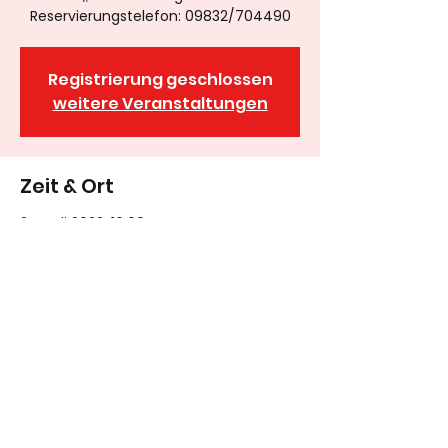
Reservierungstelefon: 09832/704490
Registrierung geschlossen
weitere Veranstaltungen
Zeit & Ort
24. Juli 2022, 16:00
Wassertrüdingen, Hesselberghalle,
Erlenweg 2, 91717 Wassertrüdingen,
Deutschland
09832/
8983278
oder 0177/3207937
Anfahrtsadresse: Neue Schulgasse 1, 91717
Wassertrüdingen (keine Postannahme möglich)
Postadresse: Obere Dorfstraße 19, 91740 Röckingen