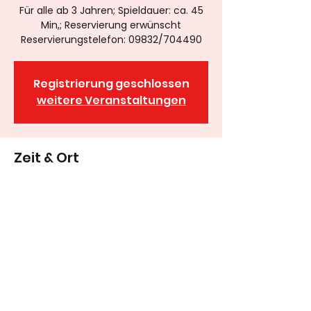
Für alle ab 3 Jahren; Spieldauer: ca. 45
Min,; Reservierung erwünscht
Reservierungstelefon: 09832/704490
Registrierung geschlossen
weitere Veranstaltungen
Zeit & Ort
21. Mai 2023, 16:00
Wassertrüdinger Figurenthater, Neue
Schulgasse 1, 91717 Wassertrüdingen,
Deutschland
09832/
8983278
oder 0177/3207937
Anfahrtsadresse: Neue Schulgasse 1, 91717