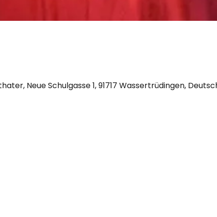
hater, Neue Schulgasse 1, 91717 Wassertrüdingen, Deutsc
09832/ 8983278 oder 0177/3207937
adresse: Neue Schulgasse 1, 91717 Wassertrüdingen (keine 