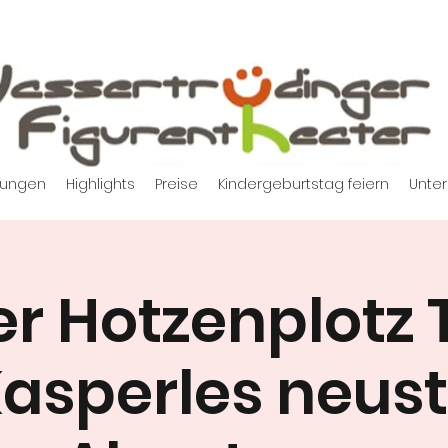
tungen
Highlights
Preise
Kindergeburtstag feiern
Unter
r Hotzenplotz 
asperles neus