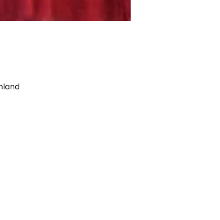
hland
Postannahme